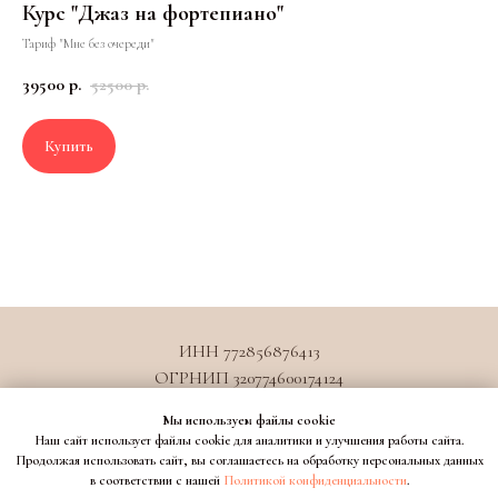
Курс "Джаз на фортепиано"
Тариф "Мне без очереди"
39500
р.
52500
р.
Купить
ИНН 772856876413
ОГРНИП 320774600174124
juliashishkina@playitschool.ru
Мы используем файлы cookie
Договор оферты образовательные услуги
Наш сайт использует файлы cookie для аналитики и улучшения работы сайта.
Договор оферты информационные услуги
Продолжая использовать сайт, вы соглашаетесь на обработку персональных данных
в соответствии с нашей
Политикой конфиденциальности
.
Договор оферты клуб