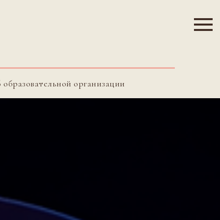
б образовательной организации