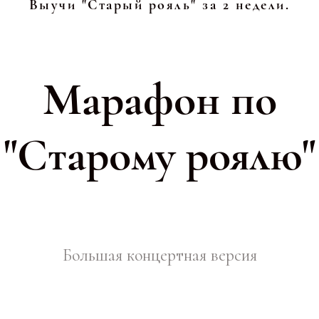
Выучи "Старый рояль" за 2 недели.
Марафон по
"Старому роялю"
Большая концертная версия