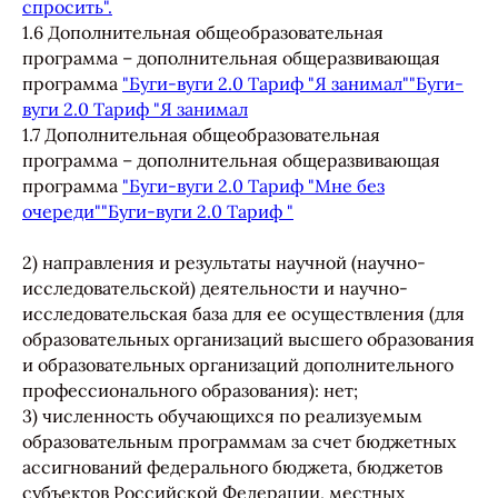
спросить".
1.6 Дополнительная общеобразовательная
программа – дополнительная общеразвивающая
программа
"Буги-вуги 2.0 Тариф "Я занимал
"
"Буги-
вуги 2.0 Тариф "Я занимал
1.7 Дополнительная общеобразовательная
программа – дополнительная общеразвивающая
программа
"Буги-вуги 2.0 Тариф "
Мне без
очереди
"
"Буги-вуги 2.0 Тариф "
2) направления и результаты научной (научно-
исследовательской) деятельности и научно-
исследовательская база для ее осуществления (для
образовательных организаций высшего образования
и образовательных организаций дополнительного
профессионального образования): нет;
3) численность обучающихся по реализуемым
образовательным программам за счет бюджетных
ассигнований федерального бюджета, бюджетов
субъектов Российской Федерации, местных