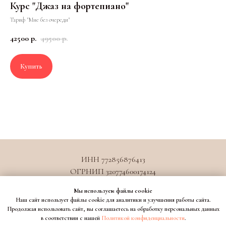
Курс "Джаз на фортепиано"
Тариф "Мне без очереди"
42500
р.
49500
р.
Купить
ИНН 772856876413
ОГРНИП 320774600174124
juliashishkina@playitschool.ru
Мы используем файлы cookie
Договор оферты образовательные услуги
Наш сайт использует файлы cookie для аналитики и улучшения работы сайта.
Договор оферты информационные услуги
Продолжая использовать сайт, вы соглашаетесь на обработку персональных данных
в соответствии с нашей
Политикой конфиденциальности
.
Договор оферты клуб