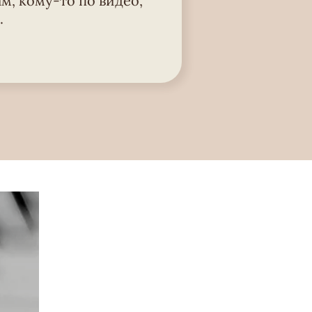
м, кому-то по видео,
.