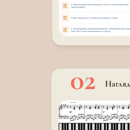
02
Нагляд