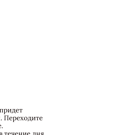
 придет
. Переходите
.
 течение дня,