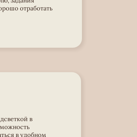
лю, задания
орошо отработать
дсветкой в
озможность
аться в удобном