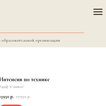
б образовательной организации
Интенсив по технике
Тариф "Я занимал"
15950
р.
17950
р.