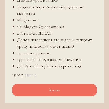
21 видео урок в записи
Вводный теоретический модуль по
аккордам
Модули 1+2
3-й Модуль Queenomania
4-й модуль ДЖАЗ
Дополнительные материалы к каждому
уроку (цифровка+текст песни)
14 песен целиком
13 разных фактур аккомпанемента
Доступ к материалам курса - 1 год
15500
р.
35500
р.
Купить