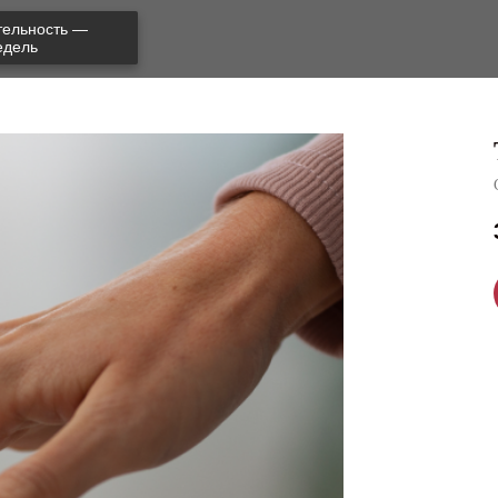
тельность —
едель