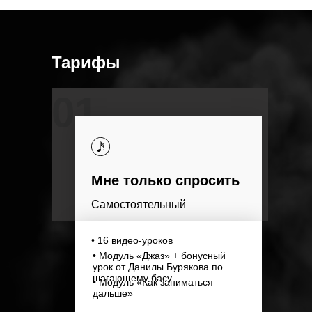
Тарифы
01
Мне только спросить
Самостоятельный
• 16 видео-уроков
• Модуль «Джаз» + бонусный
урок от Данилы Бурякова по
шагающему басу
• Модуль «Как заниматься
дальше»