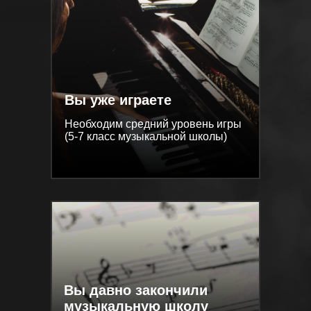
Вы уже играете
Вы уже играете
Необходим средний уровень игры
Необходим средний уровень игры
(5-7 класс музыкальной школы)
(5-7 класс музыкальной школы)
Вы давно закончили
Вы давно закончили
музыкальную школу
музыкальную школу