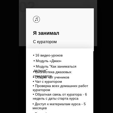
02
Я занимал
С куратором
• 16 видео-уроков
• Модуль «Джаз»
• Модуль "Как заниматься
дальше"
• Библиотека джазовых
стандартов
• Общий чат учеников
• Чат с куратором
• Проверка всех домашних работ
куратором
• Обратная связь от куратора - 6
недель с даты старта курса
• Доступ к материалам курса - 5
месяцев