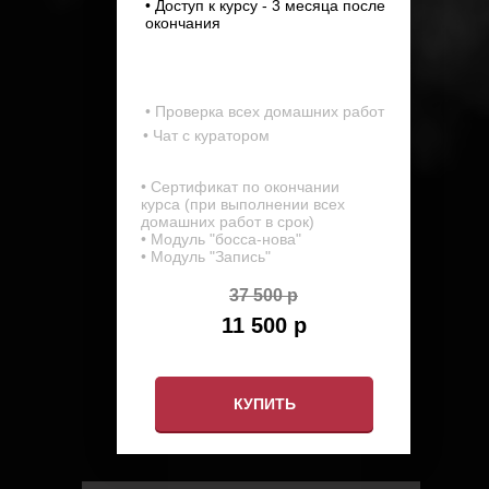
• Доступ к курсу - 3 месяца после
окончания
• Проверка всех домашних работ
• Чат с куратором
• Сертификат по окончании
курса (при выполнении всех
домашних работ в срок)
• Модуль "босса-нова"
• Модуль "Запись"
37 500 р
11 500 р
КУПИТЬ