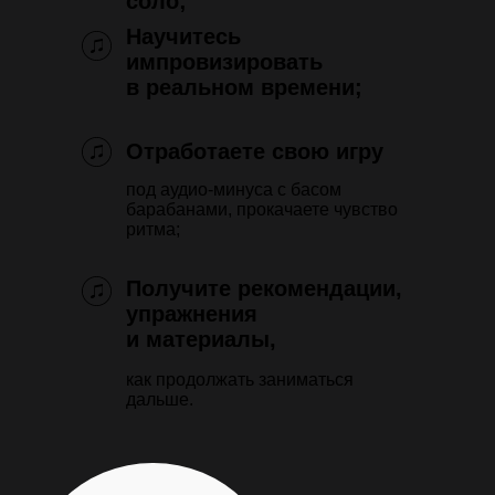
соло;
Научитесь
импровизировать
в реальном времени;
Отработаете свою игру
под аудио-минуса с басом
барабанами, прокачаете чувство
ритма;
Получите рекомендации,
упражнения
и материалы,
как продолжать заниматься
дальше.