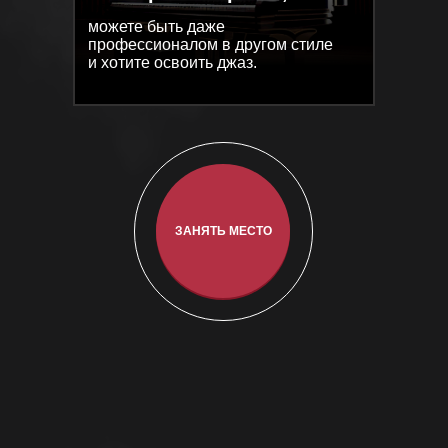
можете быть даже
можете быть даже
профессионалом в другом стиле
профессионалом в другом стиле
и хотите освоить джаз.
и хотите освоить джаз.
ЗАНЯТЬ МЕСТО