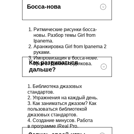
Босса-нова
Ритмические рисунки босса-
новы. Разбор темы Girl from
Ipanema.
Аранжировка Girl from Ipanema 2
руками.
Импровизация в босса-нове.
Как развиваться
Урок от Данилы Бурякова.
дальше?
1. Библиотека джазовых
стандартов.
2. Упражнения на каждый день.
3. Как заниматься джазом? Как
пользоваться библиотекой
джазовых стандартов.
4. Создание минусов. Работа
в программе iReal Pro.