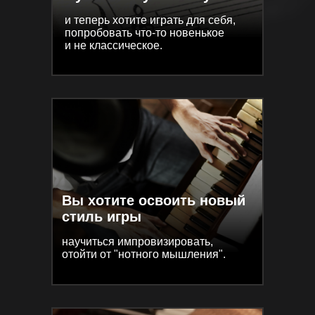
и теперь хотите играть для себя,
и теперь хотите играть для себя,
попробовать что-то новенькое
попробовать что-то новенькое
и не классическое.
и не классическое.
Вы хотите освоить новый
Вы хотите освоить новый
стиль игры
стиль игры
научиться импровизировать,
научиться импровизировать,
отойти от "нотного мышления".
отойти от "нотного мышления".