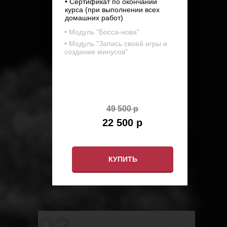
• Сертификат по окончании
курса (при выполнении всех
домашних работ)
• Модуль "Босса-нова"
• Модуль "Запись своей игры и
создание минусов"
49 500 р
22 500 р
КУПИТЬ