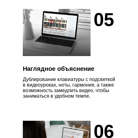
Оплата картами
05
ЗАРУБЕЖНЫХ
банков
Вы можете оплатить
обучение из любой точки
мира
Мне только спросить
Наглядное объяснение
Дублирование клавиатуры с подсветкой
Оплатить зарубежной картой
в видеоуроках, ноты, гармония, а также
возможность замедлить видео, чтобы
заниматься в удобном темпе.
Я занимал
Оплатить зарубежной картой
06