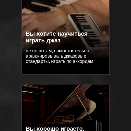
Вы хотите научиться
Вы хотите научиться
играть джаз
играть джаз
не по нотам, самостоятельно
не по нотам, самостоятельно
аранжировывать джазовые
аранжировывать джазовые
стандарты, играть по аккордам.
стандарты, играть по аккордам.
Вы хорошо играете,
Вы хорошо играете,