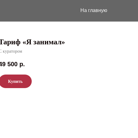
На главную
Тариф «Я занимал»
С куратором
49 500
р.
Купить