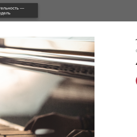
тельность —
едель